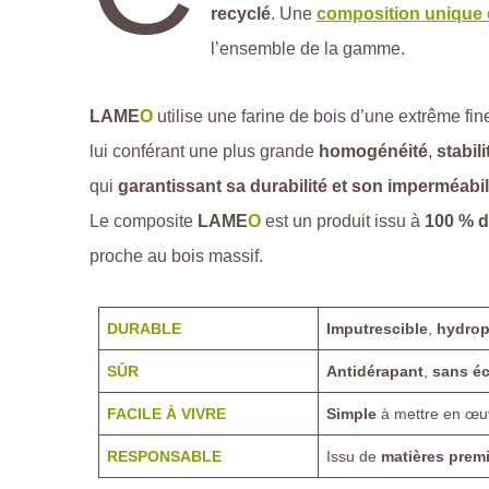
recyclé
. Une
composition unique
l’ensemble de la gamme.
LAME
O
utilise une farine de bois d’une extrême fin
lui conférant une plus grande
homogénéité
,
stabili
qui
garantissant sa durabilité et son imperméabil
Le composite
LAME
O
est un produit issu à
100 % d
proche au bois massif.
DURABLE
Imputrescible
,
hydro
SÛR
Antidérapant
,
sans é
FACILE À VIVRE
Simple
à mettre en œu
RESPONSABLE
Issu de
matières prem