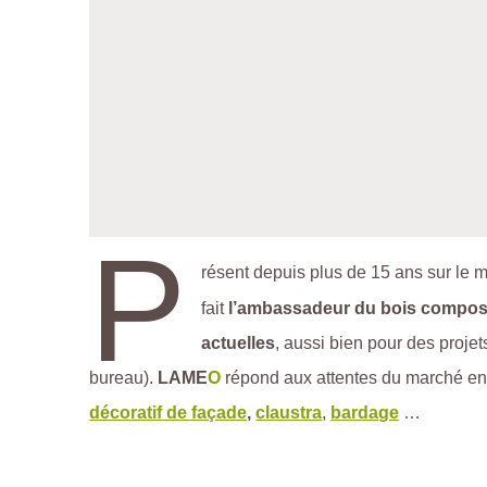
P
résent depuis plus de 15 ans sur le 
fait
l’ambassadeur du bois composit
actuelles
, aussi bien pour des projet
bureau).
LAME
O
répond aux attentes du marché e
décoratif de façade
,
claustra
,
bardage
…