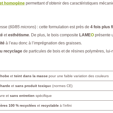
 et homogène
permettant d’obtenir des caractéristiques mécani
esse (
60/85 microns
) : cette formulation est près de
4 fois plus
té
et
esthétisme
. De plus, le bois composite
LAME
O
présente u
ité
à l’eau donc à l’imprégnation des graisses.
u recyclage
de particules de bois et de résines polymères, lui-
phobe
et
teint dans la masse
pour une faible variation des couleurs
charde
et
sans produit toxiqu
e (normes CE)
vre et
sans entretien
spécifique
ières 100 % recyclées
et
recyclable
à l’infini