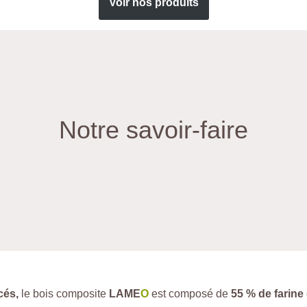
Voir nos produits
Notre savoir-faire
cés,
le bois composite
LAME
O
est composé de
55 % de farine