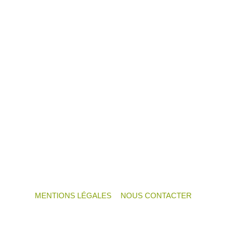
habillage décoratif composite biosourcé
MENTIONS LÉGALES
NOUS CONTACTER
Neve
| Propulsé par
WordPress